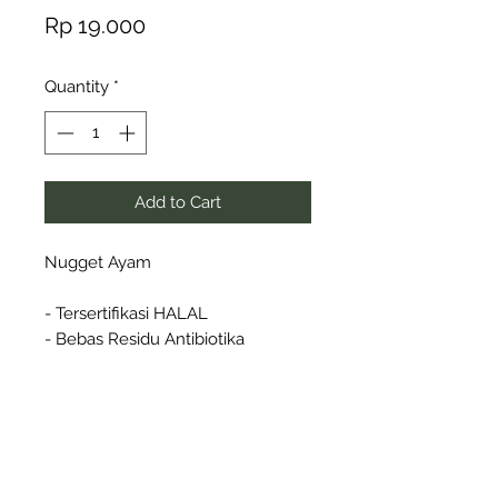
Price
Rp 19.000
Quantity
*
Add to Cart
Nugget Ayam
- Tersertifikasi HALAL
- Bebas Residu Antibiotika
- Bebas Residu Hormon
Notes :
- Berat per pack = 250 gr
- Isi per pack 12 pcs
- Pengiriman untuk area